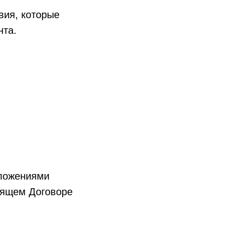
вия, которые
нта.
оложениями
тоящем Договоре