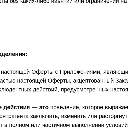
ы без каких-либо изъятий или ограничений на
еделения:
т настоящей Оферты с Приложениями, являющ
астью настоящей Оферты, акцептованный Зака
клюдентных действий, предусмотренных насто
 действия — это
поведение, которое выражае
нтрагента заключить, изменить или расторгнут
т в полном или частичном выполнении условий