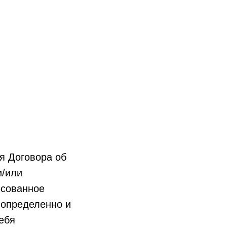
я Договора об
и/или
есованное
 определенно и
ебя