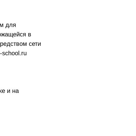
мм для
ржащейся в
средством сети
-school.ru
ке и на