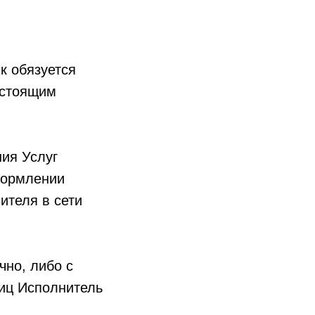
к обязуется
астоящим
ния Услуг
формлении
ителя в сети
чно, либо с
лиц Исполнитель