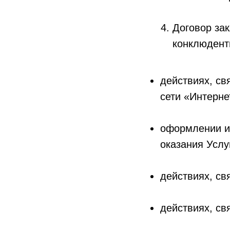
Договор за
конклюдент
действиях, св
сети «Интерне
оформлении и
оказания Услу
действиях, св
действиях, св