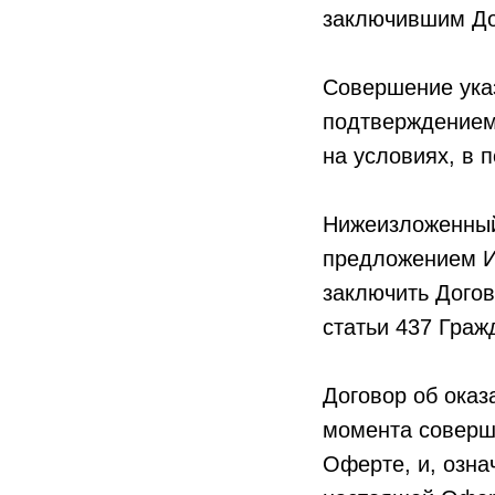
заключившим До
Совершение ука
подтверждением 
на условиях, в 
Нижеизложенный
предложением И
заключить Догов
статьи 437 Граж
Договор об оказ
момента соверш
Оферте, и, озна