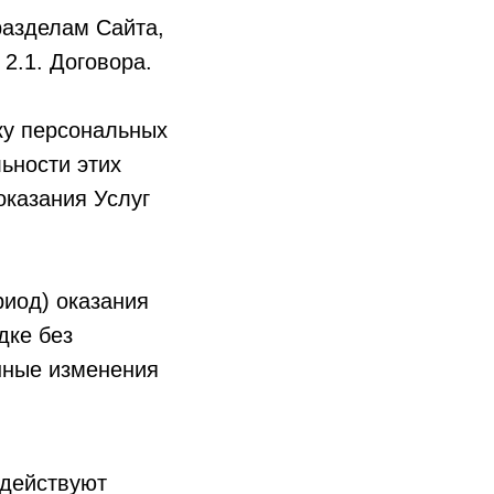
разделам Сайта,
2.1. Договора.
ку персональных
ьности этих
оказания Услуг
риод) оказания
дке без
нные изменения
 действуют