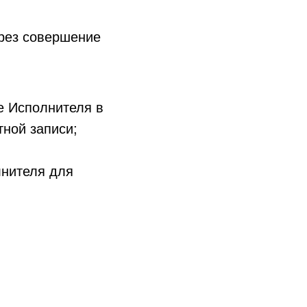
рез совершение
е Исполнителя в
тной записи;
лнителя для