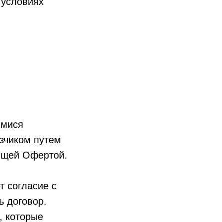
 условиях
имися
зчиком путем
ящей Офертой.
т согласие с
ь договор.
, которые