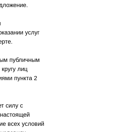
едложение.
я
оказании услуг
ерте.
ным публичным
кругу лиц
иями пункта 2
т силу с
 настоящей
ие всех условий