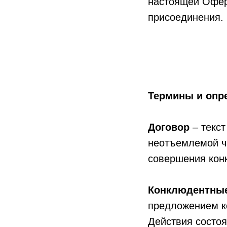
настоящей Оферт
присоединения.
Термины и опр
Договор
– текс
неотъемлемой ч
совершения кон
Конклюдентные
предложением ко
Действия состоя